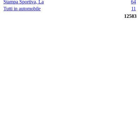
Stampa Sportiva, La
64
Tutti in automobile
11
12583