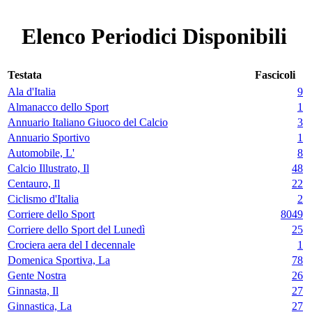
Elenco Periodici Disponibili
Testata
Fascicoli
Ala d'Italia
9
Almanacco dello Sport
1
Annuario Italiano Giuoco del Calcio
3
Annuario Sportivo
1
Automobile, L'
8
Calcio Illustrato, Il
48
Centauro, Il
22
Ciclismo d'Italia
2
Corriere dello Sport
8049
Corriere dello Sport del Lunedì
25
Crociera aera del I decennale
1
Domenica Sportiva, La
78
Gente Nostra
26
Ginnasta, Il
27
Ginnastica, La
27