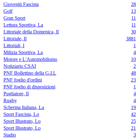
Gioventù Fascista
28
Golf
13
Gran Sport
11
Lettura Sportiva, La
11
Littoriale della Domenica, Il
30
Littoriale, Il
3881
Littoriali, I
1
Milizia Sportiva, La
4
Motore e L'Automobilismo
10
Notiziario CSAI
2
PNF Bollettino della G.I.L
48
PNF foglio d'ordini
23
PNF foglio di disposizioni
1
Pugliatore, Il
4
Rugby
4
Scherma Italiana, La
19
Sport Fascista, Lo
42
Sport Illustrato, Lo
25
Sport Illustrato, Lo
21
Stadio
3