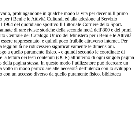
nservarlo, prolungandone in qualche modo la vita per decenni.Il primo
 per i Beni e le Attività Culturali ed alla adesione al Servizio
l 1964 del quotidiano sportivo Il Littoriale-Corriere dello Sport.
annate di rare riviste storiche della seconda metà dell’800 e dei primi
tituto Centrale del Catalogo Unico del Ministero per i Beni e le Attività
 essere rappresentato, e quindi poco fruibile attraverso internet. Per
a leggibilità ne riducessero significativamente le dimensioni.
ogo a quello puramente fisico. - e quindi secondo le coordinate di
e la lettura dei testi contenuti (OCR) all’interno di ogni singola pagina
rno della pagina stessa. In questo modo l’utilizzatore può ricercare un
a volto in modo particolare alle necessità dell’utenza con lo sviluppo
cato con un accesso diverso da quello puramente fisico. biblioteca