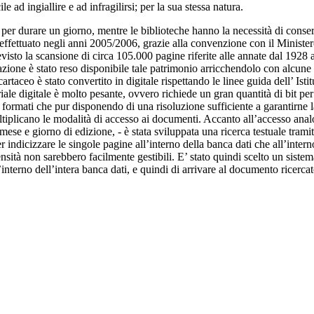
e ad ingiallire e ad infragilirsi; per la sua stessa natura.
atto per durare un giorno, mentre le biblioteche hanno la necessità di co
 effettuato negli anni 2005/2006, grazie alla convenzione con il Ministero
isto la scansione di circa 105.000 pagine riferite alle annate dal 1928 a
azione è stato reso disponibile tale patrimonio arricchendolo con alcune 
cartaceo è stato convertito in digitale rispettando le linee guida dell’ Is
iale digitale è molto pesante, ovvero richiede un gran quantità di bit per
 formati che pur disponendo di una risoluzione sufficiente a garantirne l
tiplicano le modalità di accesso ai documenti. Accanto all’accesso anal
se e giorno di edizione, - è stata sviluppata una ricerca testuale tramit
per indicizzare le singole pagine all’interno della banca dati che all’inte
nsità non sarebbero facilmente gestibili. E’ stato quindi scelto un sistem
l’interno dell’intera banca dati, e quindi di arrivare al documento ricer